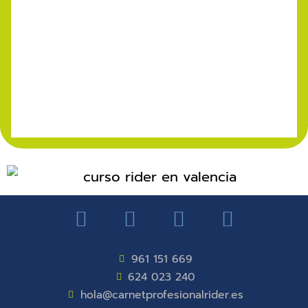
961 151 669
624 023 240
hola@carnetprofesionalrider.es